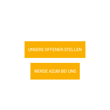
Aufgaben, ein starkes Team und jede Menge
Möglichkeiten, dich weiterzuentwickeln.
Komm an Bord und gestalte mit uns die Welt ein Stück
kreativer!
UNSERE OFFENEN STELLEN
WERDE AZUBI BEI UNS