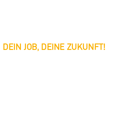
DEIN JOB, DEINE ZUKUNFT!
Du suchst nicht nur irgendeinen Job, sondern willst Teil
eines kreativen und innovativen Teams werden? Dann bist
du hier genau richtig!
Klick jetzt und entdecke unsere aktuellen
Stellenausschreibungen. Egal ob du Profi bist oder nach
einer Ausbildung suchst – bei uns findest du spannende