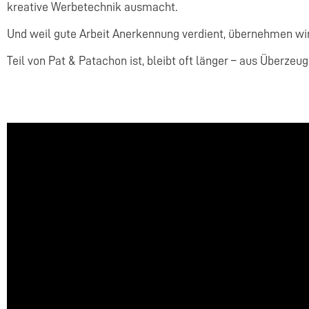
kreative Werbetechnik ausmacht.
Und weil gute Arbeit Anerkennung verdient, übernehmen wi
Teil von Pat & Patachon ist, bleibt oft länger – aus Überze